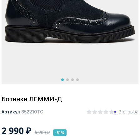
Москва
Да, все верно
Изменить город
О компании
Покупателям
Ботинки ЛЕММИ-Д
3 отзыва
Артикул
852210ТС
5
2 990
₽
6 200
₽
-51%