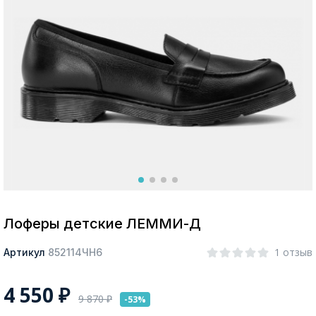
Москва
Да, все верно
Изменить город
О компании
Покупателям
Лоферы детские ЛЕММИ-Д
1 отзыв
Артикул
852114ЧН6
4 550
₽
9 870
₽
-53%