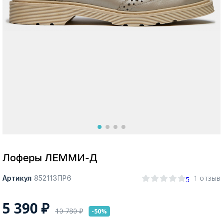
Москва
Да, все верно
Изменить город
О компании
Покупателям
Лоферы ЛЕММИ-Д
1 отзыв
Артикул
852113ПР6
5
5 390
₽
10 780
₽
-50%