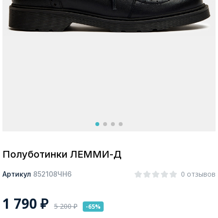
Москва
Да, все верно
Изменить город
О компании
Покупателям
Полуботинки ЛЕММИ-Д
0 отзывов
Артикул
852108ЧН6
1 790
₽
5 200
₽
-65%