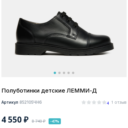
Москва
Да, все верно
Изменить город
О компании
Покупателям
Полуботинки детские ЛЕММИ-Д
1 отзыв
Артикул
852105ЧН6
4
4 550
₽
8 740
₽
-47%