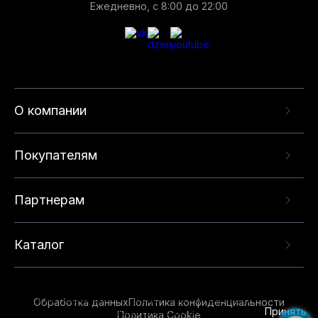
Ежедневно, с 8:00 до 22:00
О компании
Покупателям
Партнерам
Каталог
Данный веб-сайт использует cookie-файлы и
рекомендательные технологии в целях
предоставления вам лучшего пользовательского
опыта на нашем сайте. Продолжая использовать
Обработка данных
Политика конфиденциальности
данный сайт, вы соглашаетесь с использованием
Принять
Политика Cookie