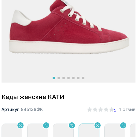
Москва
Да, все верно
Изменить город
О компании
Покупателям
Кеды женские КАТИ
1 отзыв
Артикул
845138ФК
5