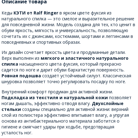
Описание товара
Кеды
КЭТИ от Ralf Ringer
в ярком цвете фуксия из
натурального спилка — это смелое и выразительное решение
для повседневной жизни. Модель создана для тех, кто ценит в
обуви яркость, мягкость и универсальность, позволяющую
сочетать их с джинсами, костюмами, шортами и леггинсами в
повседневных и спортивных образах.
Их дизайн сочетает яркость цвета и продуманные детали.
Верх выполнен из
мягкого и эластичного натурального
спилка
насыщенного цвета фуксия, который прекрасно
садится по ноге и дарит обуви бархатистую поверхность.
Ровная подошва
создаёт устойчивый силуэт. Классическая
шнуровка позволяет точно регулировать посадку по ноге.
Внутренний комфорт продуман для активной жизни.
Подкладка из текстиля и натуральной кожи
позволяет
ногам дышать, эффективно отводя влагу.
Двухслойные
стельки
созданы специально для активной жизни: верхний
слой из полиэстера эффективно впитывает влагу, а упругая
основа из антибактериального материала заботится о
гигиене и смягчает удары при ходьбе, предотвращая
усталость ног.