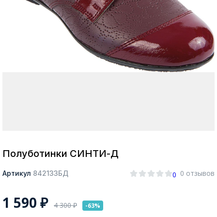
Москва
Да, все верно
Изменить город
О компании
Покупателям
Полуботинки СИНТИ-Д
0 отзывов
Артикул
842133БД
0
1 590
₽
4 300
₽
-63%