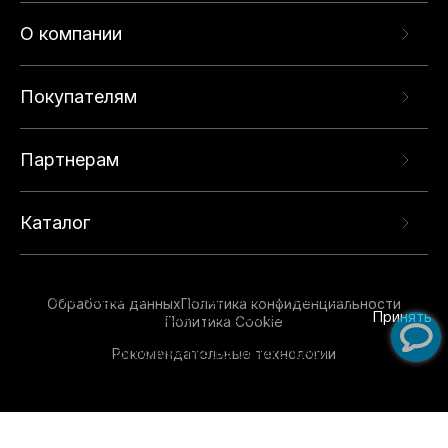
О компании
Покупателям
Партнерам
Каталог
Данный веб-сайт использует cookie-файлы и
рекомендательные технологии в целях
предоставления вам лучшего пользовательского
опыта на нашем сайте. Продолжая использовать
Обработка данных
Политика конфиденциальности
данный сайт, вы соглашаетесь с использованием
Принять
Политика Cookie
нами
cookie-файлов
и рекомендательных
Рекомендательные технологии
технологий. Для получения дополнительной
информации см.
Условия предоставления
рекомендательных технологий
.