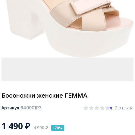
Москва
Да, все верно
Изменить город
О компании
Покупателям
Босоножки женские ГЕММА
2 отзыва
Артикул
840001РЗ
5
1 490
₽
4 990
₽
-70%