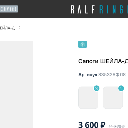
ШЕЙЛА-Д
Сапоги ШЕЙЛА-
Артикул
835328ФЛ8
3 600
₽
11 870
₽