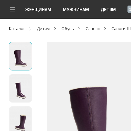
!
ЖЕНЩИНАМ
МУЖЧИНАМ
ДЕТЯМ
Каталог
Детям
Обувь
Сапоги
Сапоги 
Новинки
Да, все верно
Изменить город
Женщинам
Мужчинам
Детям
Капсула
Аутлет
Акции / Новости
Адреса магазинов