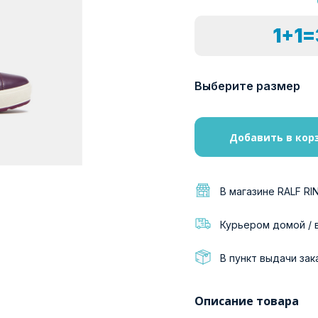
1+1
Выберите размер
Добавить в кор
В магазине RALF RI
Курьером домой / 
В пункт выдачи зак
Описание товара