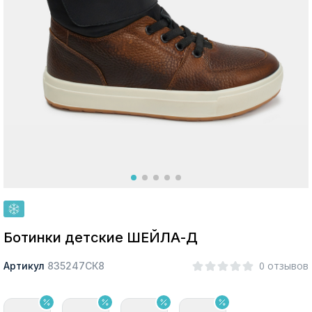
Москва
Да, все верно
Изменить город
О компании
Покупателям
Ботинки детские ШЕЙЛА-Д
0 отзывов
Артикул
835247СК8