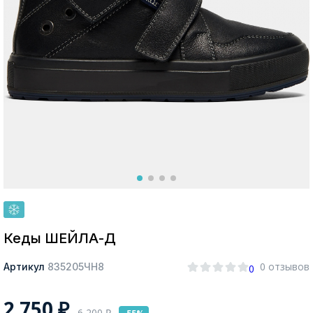
Москва
Да, все верно
Изменить город
О компании
Покупателям
Кеды ШЕЙЛА-Д
0 отзывов
Артикул
835205ЧН8
0
2 750
₽
6 200
₽