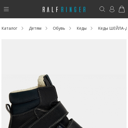
!
Возникли вопросы? -
club@ralf.ru
Каталог
Детям
Обувь
Кеды
Кеды ШЕЙЛА-Д
Новинки
Женщинам
Мужчинам
Детям
Капсула
Аутлет
Акции / Новости
Адреса магазинов