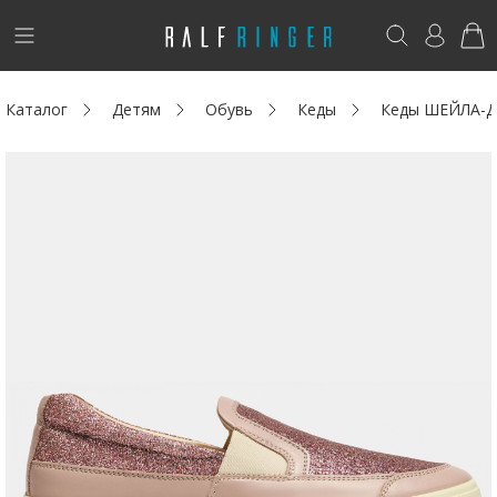
!
Возникли вопросы? -
club@ralf.ru
Каталог
Детям
Обувь
Кеды
Кеды ШЕЙЛА-Д
Новинки
Женщинам
Мужчинам
Детям
Капсула
Аутлет
Акции / Новости
Адреса магазинов