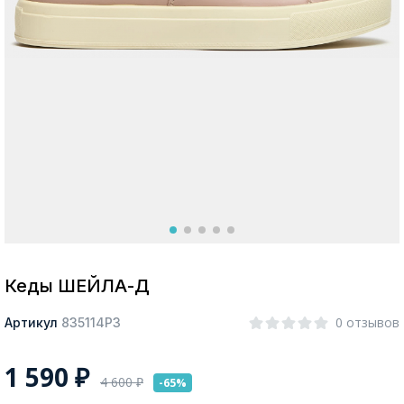
Москва
Да, все верно
Изменить город
О компании
Покупателям
Кеды ШЕЙЛА-Д
0 отзывов
Артикул
835114РЗ
1 590
₽
4 600
₽
-65%