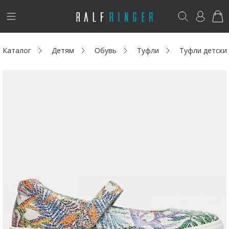
!
Возникли вопросы? -
club@ralf.ru
Каталог
Детям
Обувь
Туфли
Туфли детск
Новинки
Женщинам
Мужчинам
Детям
Капсула
Аутлет
Акции / Новости
Адреса магазинов