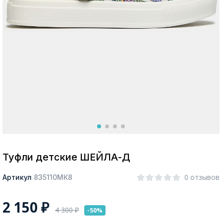
Москва
Да, все верно
Изменить город
О компании
Покупателям
Туфли детские ШЕЙЛА-Д
0 отзывов
Артикул
835110МК8
2 150
₽
4 300
₽
-50%