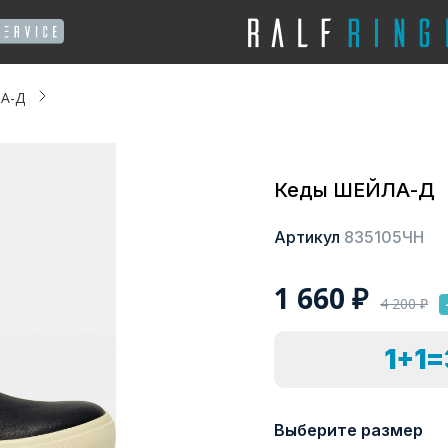
А-Д
Кеды ШЕЙЛА-Д
Артикул
835105ЧН
1 660
₽
4 200
₽
1+1
Выберите размер