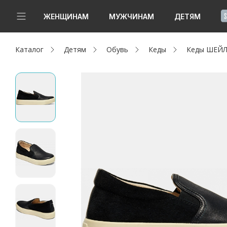
!
ЖЕНЩИНАМ
МУЖЧИНАМ
ДЕТЯМ
Каталог
Детям
Обувь
Кеды
Кеды ШЕЙЛ
Новинки
Да, все верно
Изменить город
Женщинам
Мужчинам
Детям
Капсула
Аутлет
Акции / Новости
Адреса магазинов