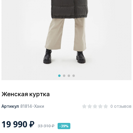
Москва
Да, все верно
Изменить город
О компании
Покупателям
Женская куртка
0 отзывов
Артикул
81814-Хаки
19 990
₽
33 310
₽
-39%