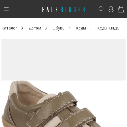
!
Возникли вопросы? -
club@ralf.ru
Каталог
Детям
Обувь
Кеды
Кеды КИДС
Новинки
Женщинам
Мужчинам
Детям
Капсула
Аутлет
Акции / Новости
Адреса магазинов