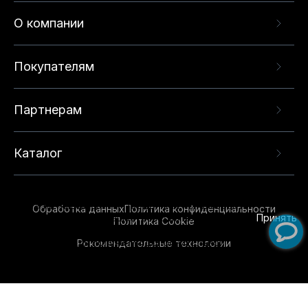
О компании
Покупателям
Партнерам
Каталог
Данный веб-сайт использует cookie-файлы и
рекомендательные технологии в целях
предоставления вам лучшего пользовательского
опыта на нашем сайте. Продолжая использовать
Обработка данных
Политика конфиденциальности
данный сайт, вы соглашаетесь с использованием
Принять
Политика Cookie
нами
cookie-файлов
и рекомендательных
Рекомендательные технологии
технологий. Для получения дополнительной
информации см.
Условия предоставления
рекомендательных технологий
.