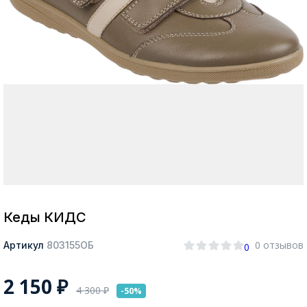
Москва
Да, все верно
Изменить город
О компании
Покупателям
Кеды КИДС
0 отзывов
Артикул
803155ОБ
0
2 150
₽
4 300
₽
-50%