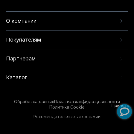
О компании
Покупателям
Партнерам
Каталог
Данный веб-сайт использует cookie-файлы и
рекомендательные технологии в целях
предоставления вам лучшего пользовательского
опыта на нашем сайте. Продолжая использовать
Обработка данных
Политика конфиденциальности
данный сайт, вы соглашаетесь с использованием
Принять
Политика Cookie
нами
cookie-файлов
и рекомендательных
Рекомендательные технологии
технологий. Для получения дополнительной
информации см.
Условия предоставления
рекомендательных технологий
.