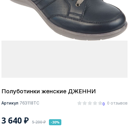
Москва
Да, все верно
Изменить город
О компании
Покупателям
Полуботинки женские ДЖЕННИ
0 отзывов
Артикул
763118ТС
0
3 640
₽
5 200
₽
-30%