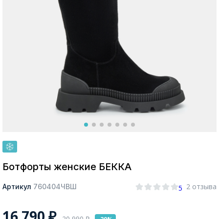
Москва
Да, все верно
Изменить город
О компании
Покупателям
Ботфорты женские БЕККА
2 отзыва
Артикул
760404ЧВШ
5
16 790
₽
20 990
₽