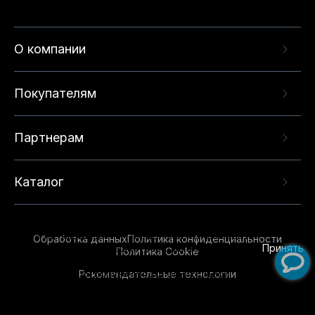
О компании
Покупателям
Партнерам
Каталог
Данный веб-сайт использует cookie-файлы и
рекомендательные технологии в целях
предоставления вам лучшего пользовательского
опыта на нашем сайте. Продолжая использовать
Обработка данных
Политика конфиденциальности
данный сайт, вы соглашаетесь с использованием
Принять
Политика Cookie
нами
cookie-файлов
и рекомендательных
Рекомендательные технологии
технологий. Для получения дополнительной
информации см.
Условия предоставления
рекомендательных технологий
.