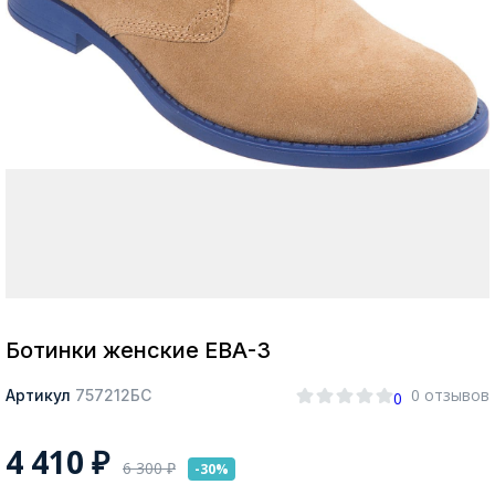
Москва
Да, все верно
Изменить город
О компании
Покупателям
Ботинки женские ЕВА-3
0 отзывов
Артикул
757212БС
0
4 410
₽
6 300
₽
-30%