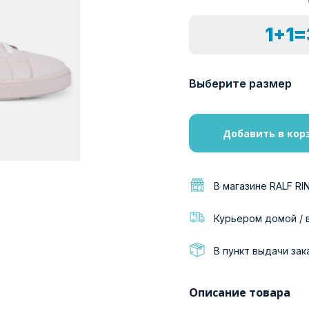
1+1
Выберите размер
Добавить в кор
В магазине RALF RI
Курьером домой / 
В пункт выдачи зак
Описание товара