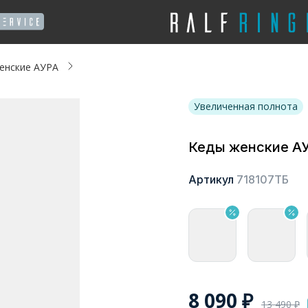
енские АУРА
Увеличенная полнота
Кеды женские А
Артикул
718107ТБ
8 090
₽
13 490
₽