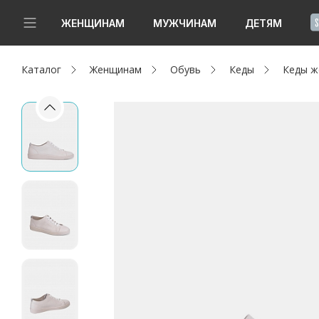
!
ЖЕНЩИНАМ
МУЖЧИНАМ
ДЕТЯМ
Каталог
Женщинам
Обувь
Кеды
Кеды ж
Новинки
Да, все верно
Изменить город
Женщинам
Мужчинам
Детям
Капсула
Аутлет
Акции / Новости
Адреса магазинов