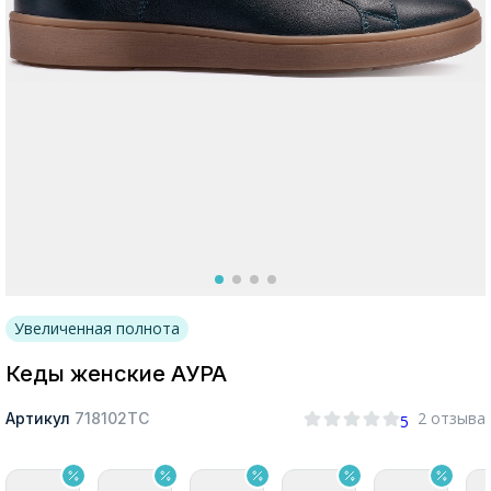
Москва
Да, все верно
Изменить город
О компании
Увеличенная полнота
Покупателям
Кеды женские АУРА
2 отзыва
Артикул
718102ТС
5