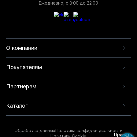
Ежедневно, с 8:00 до 22:00
О компании
Покупателям
Партнерам
Каталог
Данный веб-сайт использует cookie-файлы и
рекомендательные технологии в целях
предоставления вам лучшего пользовательского
опыта на нашем сайте. Продолжая использовать
Обработка данных
Политика конфиденциальности
данный сайт, вы соглашаетесь с использованием
Принять
Политика Cookie