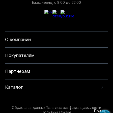
Ежедневно, с 8:00 до 22:00
О компании
Покупателям
Партнерам
Каталог
Данный веб-сайт использует cookie-файлы и
рекомендательные технологии в целях
предоставления вам лучшего пользовательского
опыта на нашем сайте. Продолжая использовать
Обработка данных
Политика конфиденциальности
данный сайт, вы соглашаетесь с использованием
Принять
Политика Cookie