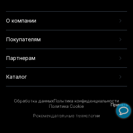
О компании
Покупателям
Партнерам
Каталог
Данный веб-сайт использует cookie-файлы и
рекомендательные технологии в целях
предоставления вам лучшего пользовательского
опыта на нашем сайте. Продолжая использовать
Обработка данных
Политика конфиденциальности
данный сайт, вы соглашаетесь с использованием
Принять
Политика Cookie
нами
cookie-файлов
и рекомендательных
Рекомендательные технологии
технологий. Для получения дополнительной
информации см.
Условия предоставления
рекомендательных технологий
.