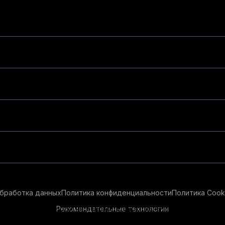
бработка данных
Политика конфиденциальности
Политика Cook
Рекомендательные технологии
ендательные технологии в целях предоставления вам лучшего 
айт, вы соглашаетесь с использованием нами
cookie-файлов
и р