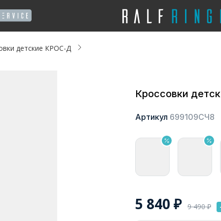
овки детские КРОС-Д
Кроссовки детс
Артикул
699109СЧ8
5 840
₽
9 490
₽