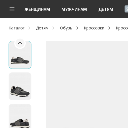
!
ЖЕНЩИНАМ
МУЖЧИНАМ
ДЕТЯМ
Каталог
Детям
Обувь
Кроссовки
Кросс
Новинки
Да, все верно
Изменить город
Женщинам
Мужчинам
Детям
Капсула
Аутлет
Акции / Новости
Адреса магазинов