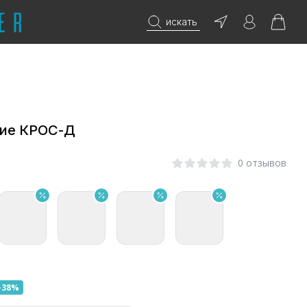
искать
кие КРОС-Д
0 отзывов
-38%