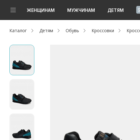
!
ЖЕНЩИНАМ
МУЖЧИНАМ
ДЕТЯМ
Каталог
Детям
Обувь
Кроссовки
Кросс
Новинки
Да, все верно
Изменить город
Женщинам
Мужчинам
Детям
Капсула
Аутлет
Акции / Новости
Адреса магазинов