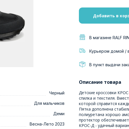
Добавить в кор
В магазине RALF RI
Курьером домой / 
В пункт выдачи зак
Описание товара
Детские кроссовки КРОС
Черный
спилка и текстиля. Вмес
Для мальчиков
которой справится кажды
Пятка дополнена стабил
Деми
полиуретана хорошо амор
протектор обеспечивает
Весна-Лето 2023
КРОС-Д - удачный вариан