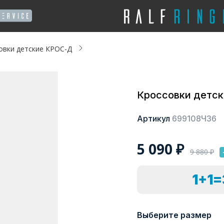
овки детские КРОС-Д
Кроссовки детс
Артикул
699108ЧЗ6
5 090
₽
9 880
₽
1+1
Выберите размер