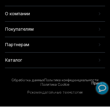
О компании
Покупателям
Партнерам
Каталог
Данный веб-сайт использует cookie-файлы и
рекомендательные технологии в целях
предоставления вам лучшего пользовательского
опыта на нашем сайте. Продолжая использовать
Обработка данных
Политика конфиденциальности
данный сайт, вы соглашаетесь с использованием
Принять
Политика Cookie
нами
cookie-файлов
и рекомендательных
Рекомендательные технологии
технологий. Для получения дополнительной
информации см.
Условия предоставления
рекомендательных технологий
.