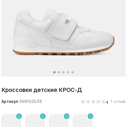
Москва
Да, все верно
Изменить город
О компании
Покупателям
Кроссовки детские КРОС-Д
1 отзыв
Артикул
699102БЛ8
4