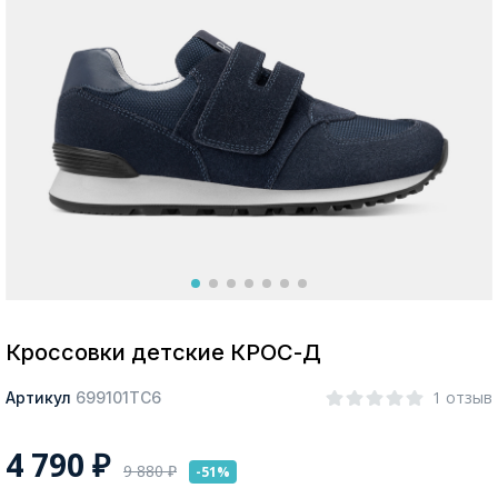
Москва
Да, все верно
Изменить город
О компании
Покупателям
Кроссовки детские КРОС-Д
1 отзыв
Артикул
699101ТС6
4 790
₽
9 880
₽
-51%