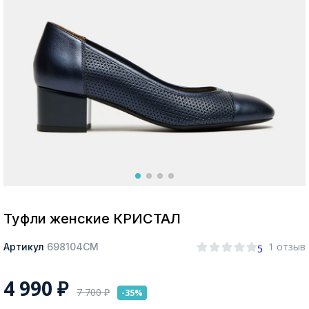
Москва
Да, все верно
Изменить город
О компании
Покупателям
Туфли женские КРИСТАЛ
1 отзыв
Артикул
698104СМ
5
4 990
₽
7 700
₽
-35%