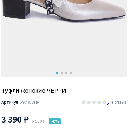
Москва
Да, все верно
Изменить город
О компании
Покупателям
Туфли женские ЧЕРРИ
1 отзыв
Артикул
697103ПР
5
3 390
₽
6 500
₽
-47%