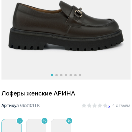
Москва
Да, все верно
Изменить город
О компании
Покупателям
Лоферы женские АРИНА
4 отзыва
Артикул
693101ТК
5