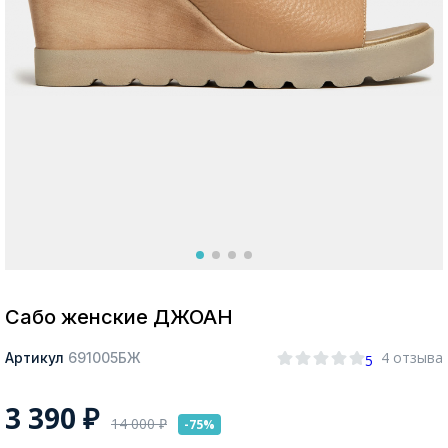
Москва
Да, все верно
Изменить город
О компании
Покупателям
Сабо женские ДЖОАН
4 отзыва
Артикул
691005БЖ
5
3 390
₽
14 000
₽
-75%