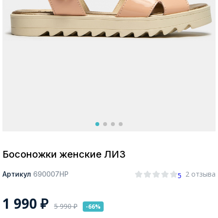
Москва
Да, все верно
Изменить город
О компании
Покупателям
Босоножки женские ЛИЗ
2 отзыва
Артикул
690007НР
5
1 990
₽
5 990
₽
-66%