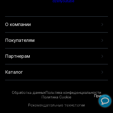
О компании
Покупателям
Партнерам
Каталог
Данный веб-сайт использует cookie-файлы и
рекомендательные технологии в целях
предоставления вам лучшего пользовательского
опыта на нашем сайте. Продолжая использовать
Обработка данных
Политика конфиденциальности
данный сайт, вы соглашаетесь с использованием
Принять
Политика Cookie
нами
cookie-файлов
и рекомендательных
Рекомендательные технологии
технологий. Для получения дополнительной
информации см.
Условия предоставления