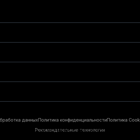
бработка данных
Политика конфиденциальности
Политика Cook
Рекомендательные технологии
ендательные технологии в целях предоставления вам лучшего 
айт, вы соглашаетесь с использованием нами
cookie-файлов
и р