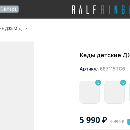
кие ДЖЕМ-Д
Кеды детские 
Артикул
687115ТС6
5 990
₽
9 490
₽