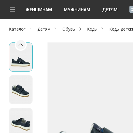
!
ЖЕНЩИНАМ
МУЖЧИНАМ
ДЕТЯМ
Каталог
Детям
Обувь
Кеды
Кеды детс
Новинки
Да, все верно
Изменить город
Женщинам
Мужчинам
Детям
Капсула
Аутлет
Акции / Новости
Адреса магазинов