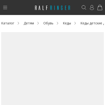
!
Возникли вопросы? -
club@ralf.ru
Каталог
Детям
Обувь
Кеды
Кеды детские
Новинки
Женщинам
Мужчинам
Детям
Капсула
Аутлет
Акции / Новости
Адреса магазинов