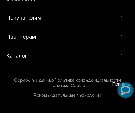
Покупателям
Партнерам
Каталог
Данный веб-сайт использует cookie-файлы и
рекомендательные технологии в целях
предоставления вам лучшего пользовательского
опыта на нашем сайте. Продолжая использовать
Обработка данных
Политика конфиденциальности
данный сайт, вы соглашаетесь с использованием
Принять
Политика Cookie
нами
cookie-файлов
и рекомендательных
Рекомендательные технологии
технологий. Для получения дополнительной
информации см.
Условия предоставления
рекомендательных технологий
.