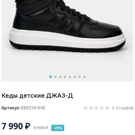
Москва
Да, все верно
Изменить город
О компании
Покупателям
Кеды детские ДЖАЗ-Д
0 отзывов
Артикул
686214ЧН8
7 990
₽
9 990
₽
-20%