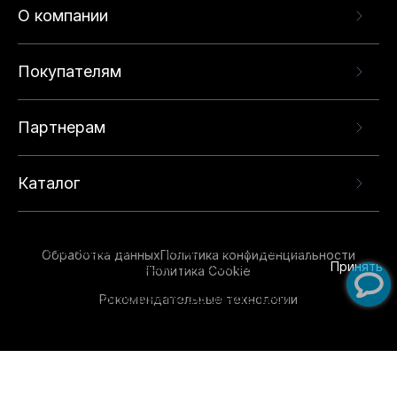
О компании
Покупателям
Партнерам
Каталог
Данный веб-сайт использует cookie-файлы и
рекомендательные технологии в целях
предоставления вам лучшего пользовательского
опыта на нашем сайте. Продолжая использовать
Обработка данных
Политика конфиденциальности
данный сайт, вы соглашаетесь с использованием
Принять
Политика Cookie
нами
cookie-файлов
и рекомендательных
Рекомендательные технологии
технологий. Для получения дополнительной
информации см.
Условия предоставления
рекомендательных технологий
.