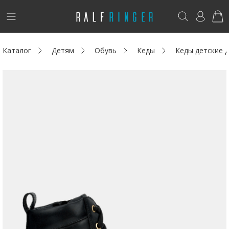
!
Возникли вопросы? -
club@ralf.ru
Каталог
Детям
Обувь
Кеды
Кеды детские 
Новинки
Женщинам
Мужчинам
Детям
Капсула
Аутлет
Акции / Новости
Адреса магазинов