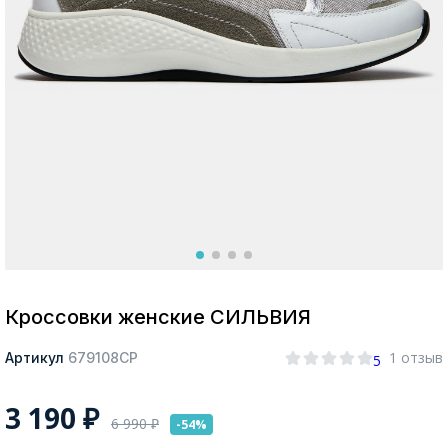
Москва
Да, все верно
Изменить город
О компании
Покупателям
Кроссовки женские СИЛЬВИЯ
1 отзыв
Артикул
679108СР
5
3 190
₽
6 990
₽
-54%