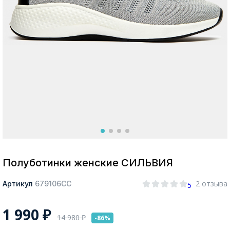
Москва
Да, все верно
Изменить город
О компании
Покупателям
Полуботинки женские СИЛЬВИЯ
2 отзыва
Артикул
679106СС
5
1 990
₽
14 980
₽
-86%