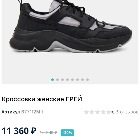
Москва
Да, все верно
Изменить город
О компании
Покупателям
Кроссовки женские ГРЕЙ
5 отзывов
Артикул
677112МЧ
5
11 360
₽
16 240
₽
-30%