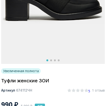
Москва
Да, все верно
Изменить город
О компании
Увеличенная полнота
Покупателям
Туфли женские ЗОИ
1 отзыв
Артикул
674112ЧН
5
990
₽
5 990
₽