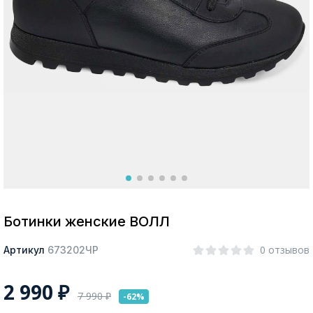
Москва
Да, все верно
Изменить город
О компании
Покупателям
Ботинки женские ВОЛЛ
0 отзывов
Артикул
673202ЧР
2 990
₽
7 990
₽
-62%