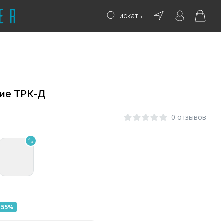
искать
кие ТРК-Д
0 отзывов
-55%