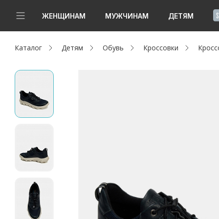
!
ЖЕНЩИНАМ
МУЖЧИНАМ
ДЕТЯМ
Каталог
Детям
Обувь
Кроссовки
Кросс
Новинки
Да, все верно
Изменить город
Женщинам
Мужчинам
Детям
Капсула
Аутлет
Акции / Новости
Адреса магазинов