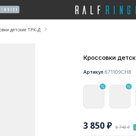
овки детские ТРК-Д
Кроссовки детс
Артикул
671109СН8
3 850
₽
8 740
₽