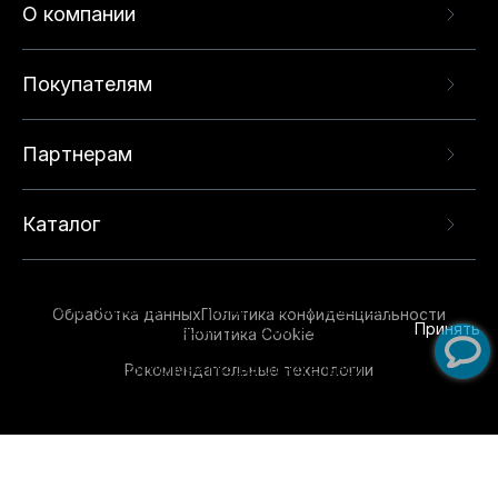
О компании
Покупателям
Партнерам
Каталог
Данный веб-сайт использует cookie-файлы и
рекомендательные технологии в целях
предоставления вам лучшего пользовательского
опыта на нашем сайте. Продолжая использовать
Обработка данных
Политика конфиденциальности
данный сайт, вы соглашаетесь с использованием
Принять
Политика Cookie
нами
cookie-файлов
и рекомендательных
Рекомендательные технологии
технологий. Для получения дополнительной
информации см.
Условия предоставления
рекомендательных технологий
.