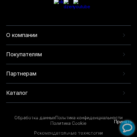
О компании
Покупателям
Партнерам
Каталог
Данный веб-сайт использует cookie-файлы и
рекомендательные технологии в целях
предоставления вам лучшего пользовательского
опыта на нашем сайте. Продолжая использовать
Обработка данных
Политика конфиденциальности
данный сайт, вы соглашаетесь с использованием
Принять
Политика Cookie
нами
cookie-файлов
и рекомендательных
Рекомендательные технологии
технологий. Для получения дополнительной