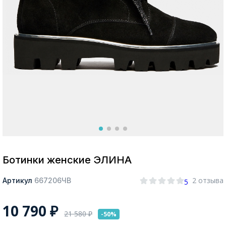
Москва
Да, все верно
Изменить город
О компании
Покупателям
Ботинки женские ЭЛИНА
2 отзыва
Артикул
667206ЧВ
5
10 790
₽
21 580
₽
-50%