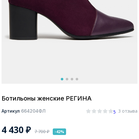
Москва
Да, все верно
Изменить город
О компании
Покупателям
Ботильоны женские РЕГИНА
3 отзыва
Артикул
664204ФЛ
5
4 430
₽
7 700
₽
-42%