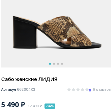
Москва
Да, все верно
Изменить город
О компании
Покупателям
Сабо женские ЛИДИЯ
0 отзывов
Артикул
662004КЗ
0
5 490
₽
12 490
₽
-56%