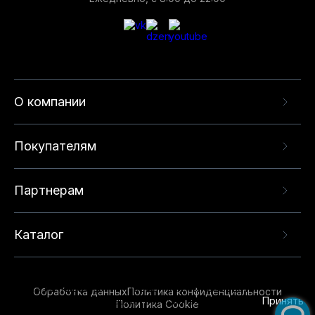
О компании
Покупателям
Партнерам
Каталог
Данный веб-сайт использует cookie-файлы и
рекомендательные технологии в целях
предоставления вам лучшего пользовательского
опыта на нашем сайте. Продолжая использовать
Обработка данных
Политика конфиденциальности
данный сайт, вы соглашаетесь с использованием
Принять
Политика Cookie
нами
cookie-файлов
и рекомендательных