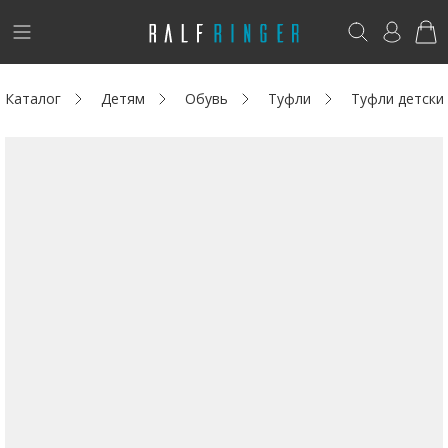
!
Возникли вопросы? -
club@ralf.ru
Каталог
Детям
Обувь
Туфли
Туфли детски
Новинки
Женщинам
Мужчинам
Детям
Капсула
Аутлет
Акции / Новости
Адреса магазинов