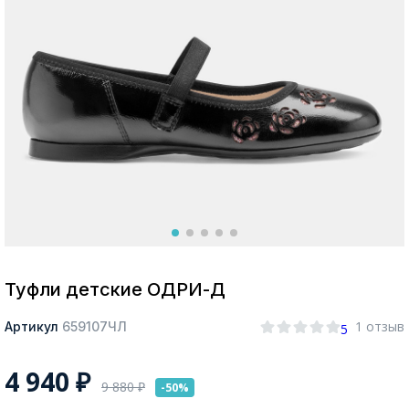
Москва
Да, все верно
Изменить город
О компании
Покупателям
Туфли детские ОДРИ-Д
1 отзыв
Артикул
659107ЧЛ
5
4 940
₽
9 880
₽
-50%