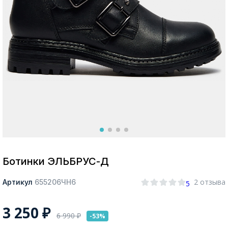
Москва
Да, все верно
Изменить город
О компании
Покупателям
Ботинки ЭЛЬБРУС-Д
2 отзыва
Артикул
655206ЧН6
5
3 250
₽
6 990
₽
-53%