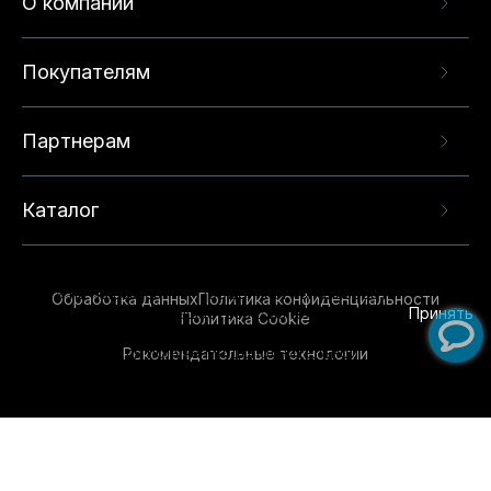
О компании
Покупателям
Партнерам
Каталог
Данный веб-сайт использует cookie-файлы и
рекомендательные технологии в целях
предоставления вам лучшего пользовательского
опыта на нашем сайте. Продолжая использовать
Обработка данных
Политика конфиденциальности
данный сайт, вы соглашаетесь с использованием
Принять
Политика Cookie
нами
cookie-файлов
и рекомендательных
Рекомендательные технологии
технологий. Для получения дополнительной
информации см.
Условия предоставления
рекомендательных технологий
.