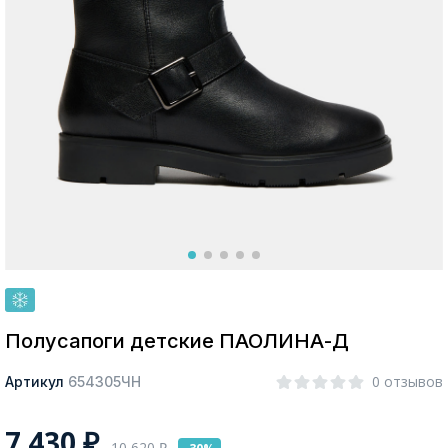
Москва
Да, все верно
Изменить город
О компании
Покупателям
Полусапоги детские ПАОЛИНА-Д
0 отзывов
Артикул
654305ЧН
7 430
₽
10 620
₽