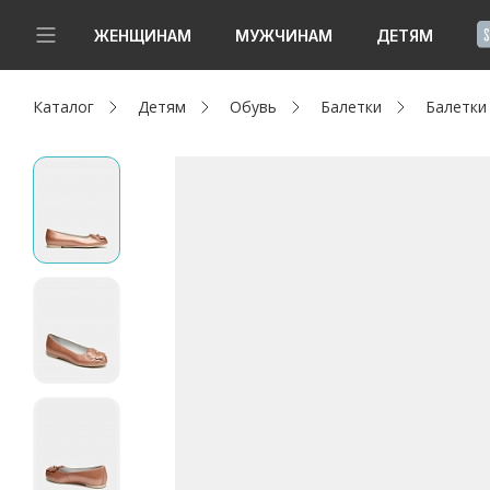
!
ЖЕНЩИНАМ
МУЖЧИНАМ
ДЕТЯМ
Каталог
Детям
Обувь
Балетки
Балетки
Новинки
Да, все верно
Изменить город
Женщинам
Мужчинам
Детям
Капсула
Аутлет
Акции / Новости
Адреса магазинов