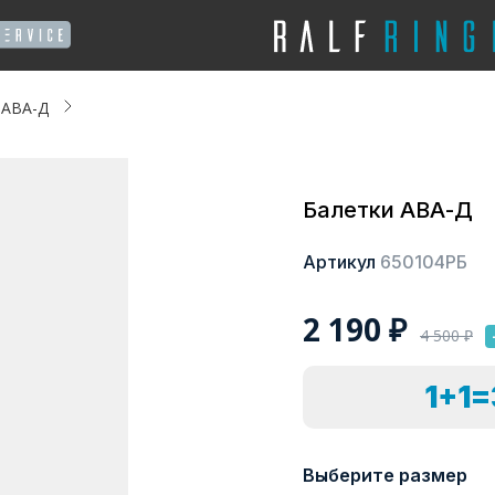
 АВА-Д
Балетки АВА-Д
Артикул
650104РБ
2 190
₽
4 500
₽
1+1
Выберите размер