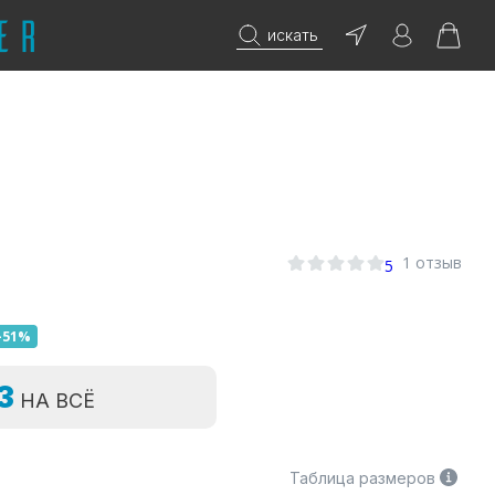
искать
1 отзыв
5
-51%
=3
НА ВСЁ
Таблица размеров