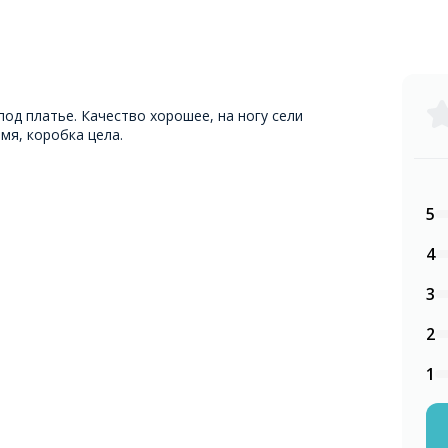
под платье. Качество хорошее, на ногу сели
мя, коробка цела.
5
4
3
2
1